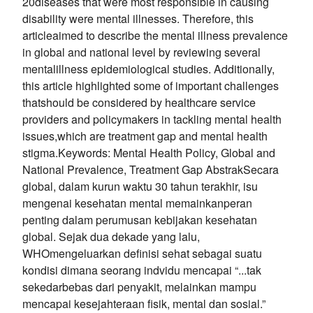
20diseases that were most responsible in causing
disability were mental illnesses. Therefore, this
articleaimed to describe the mental illness prevalence
in global and national level by reviewing several
mentalillness epidemiological studies. Additionally,
this article highlighted some of important challenges
thatshould be considered by healthcare service
providers and policymakers in tackling mental health
issues,which are treatment gap and mental health
stigma.Keywords: Mental Health Policy, Global and
National Prevalence, Treatment Gap AbstrakSecara
global, dalam kurun waktu 30 tahun terakhir, isu
mengenai kesehatan mental memainkanperan
penting dalam perumusan kebijakan kesehatan
global. Sejak dua dekade yang lalu,
WHOmengeluarkan definisi sehat sebagai suatu
kondisi dimana seorang indvidu mencapai “...tak
sekedarbebas dari penyakit, melainkan mampu
mencapai kesejahteraan fisik, mental dan sosial.”